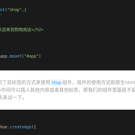
ent
(
"Shop"
,{

:
`

2>欢迎来到购物商店</h2>

 app.
mount
(
"#app"
)

用了双标签的方式来使用
组件，组件的使用方式和原生htm
Shop
签div中间可以插入其他内容或者其他标签，那我们的组件里面是
先来试一下。
 
Vue
.
createApp
({
