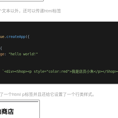
文本以外，还可以传递html标签
Vue
.
createApp
({

{

age
: 
"hello world!"
: 
`<div><Shop><p style="color:red">我是店员小朱</p></Shop>
递了一个html p标签并且还给它设置了一个行类样式。