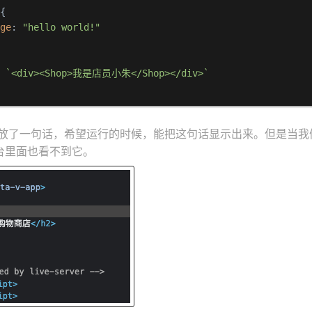
{

age
: 
"hello world!"
: 
`<div><Shop>我是店员小朱</Shop></div>`
里面放了一句话，希望运行的时候，能把这句话显示出来。但是当
台里面也看不到它。