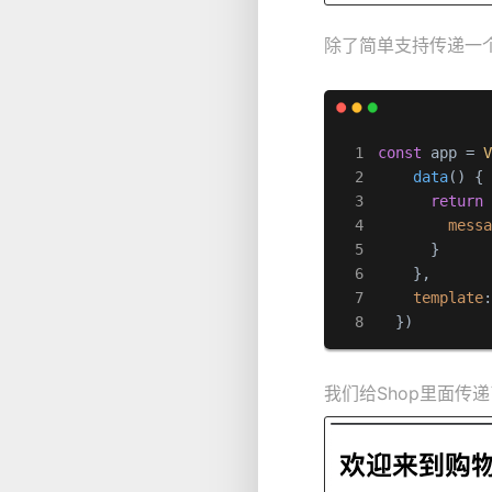
除了简单支持传递一个
const
 app = 
data
(
) {

return
 
mess
      }

    },

template
  })
我们给Shop里面传