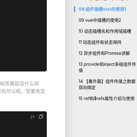
08
组件插槽slot的使用1
09
vue中插槽的使用2
10
动态插槽名和作用域插槽
11
动态组件和状态保持
12
异步组件和Promise讲解
13
provide和inject多级组件传
值
14
【番外篇】组件传值之数据
l标签看起没什么却
双向绑定
不是也可以呢，答案肯定
15
ref和$refs属性介绍与使用