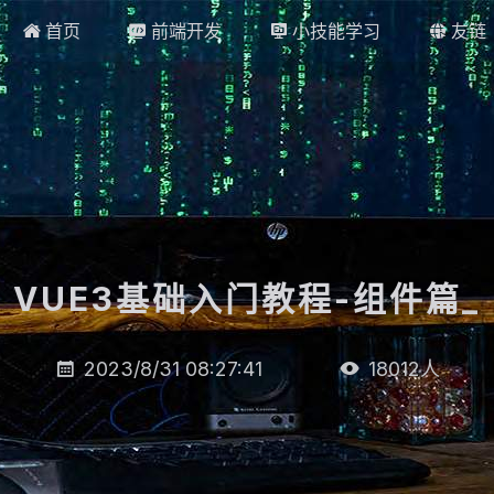
首页
前端开发
小技能学习
友链




VUE3基础入门教程-组件篇
_
2023/8/31 08:27:41
18012
人

