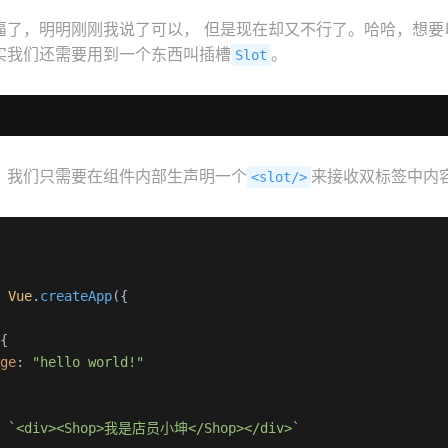
逼了，明明刚刚我说了可以， 但是现在却又不行了。哈哈，想要
实我们还需要用到一个东西叫插槽
。
Slot
，我们只需要在组件内部生声明一个
来接收双标签中内
<slot/>
= 
Vue
.
createApp
({

{

age
: 
"hello world!"
: 
`<div><Shop>我是店员小坤</Shop></div>`