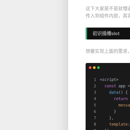
这下大家是不是就懵
传入到组件内部，其
初识插槽slot
想要实现上面的需求
<script>

const
 app 
data
(
) {

return
 
mess
      }

    },

template