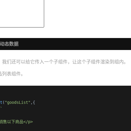
动态数据
，我们还可以给它传入一个子组件，让这个子组件渲染到组内。
品列表组件。
nt
(
"goodsList"
,{

:
`

店销售以下商品</p>
