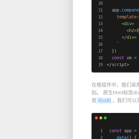
  app.
compon
template
      <div>

        <h
      </div>

    `
  })

const
 vm =
</script>
在根组件中，我们采
别。 原生html标
是
，我们可以
可以的
const
 app =
data
(
) {
