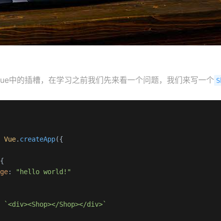
vue中的插槽，在学习之前我们先来看一个问题，我们来写一个
S
= 
Vue
.
createApp
({

{

age
: 
"hello world!"
: 
`<div><Shop></Shop></div>`