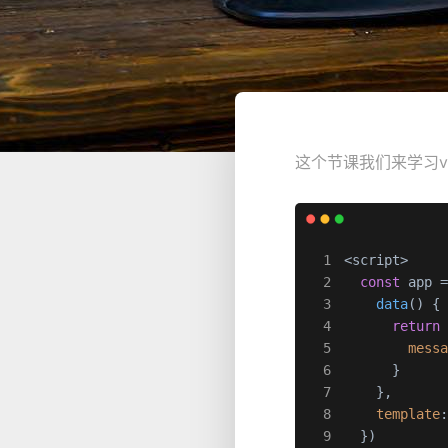
这个节课我们来学习
<script>

const
 app 
data
(
) {

return
 
mess
      }

    },

template
  })
