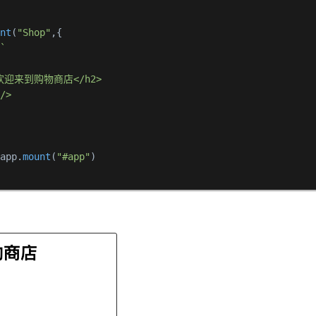
ent
(
"Shop"
,{

:
`

2>欢迎来到购物商店</h2>

/>

 app.
mount
(
"#app"
)
