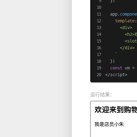
  })

  app.
compon
template
      <div>

        <h
        <slot
      </div>

    `
  })

const
 vm =
</script>
运行结果：