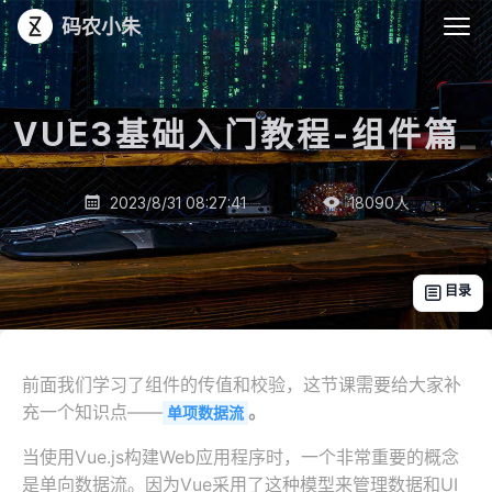
码农小朱
VUE3基础入门教程-组件篇
_
2023/8/31 08:27:41
18090
人


目录

前面我们学习了组件的传值和校验，这节课需要给大家补
充一个知识点——
。
单项数据流
当使用Vue.js构建Web应用程序时，一个非常重要的概念
是单向数据流。因为Vue采用了这种模型来管理数据和UI