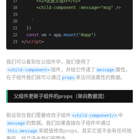
      <h2>这是父组件</h2>

      <child-component :message="msg" />

    `
  })

const
 vm = app.
mount
(
"#app"
</
script
>
我们可以看到在父组件中，我们使用了
组件，并给它传递了
属性。
<child-component>
message
在子组件我们就可以通过
来访问该属性的数据。
props
父组件更新子组件的props（单向数据流）
假设现在我们需要修改子组件
中
<child-component/>
的数据。我们如果直接在子组件中通过
message
来赋值修改props，其实它是不会有任何效
this.message
果的，并且还会我们报警告。