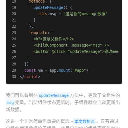
methods
: {

updateMessage
(
) {

this
.
msg
 = 
"这是新的message数据"
      }

    },

template
: 
`

      <h2>这是父组件</h2>

      <ChildComponent :message="msg" />

      <button @click="updateMessage">修改message
    `
  })

const
 vm = app.
mount
(
"#app"
</
script
>
我们可以看到在
方法中，更改了父组件的
updateMessage
变量。当父组件状态更新时，子组件就会自动更新出
msg
新数据。
这是一个非常简单但重要的概念 –
。只有通过
单向数据流