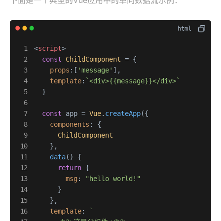
下面是一个典型的Vue应用中的单向数据流示例：
<
script
>
const
ChildComponent
 = {

props
:[
'message'
],

template
:
`<div>{{message}}</div>`
  }

const
 app = 
Vue
.
createApp
({

components
: {

ChildComponent
    },

data
(
) {

return
 {

msg
: 
"hello world!"
      }

    },

template
: 
`
