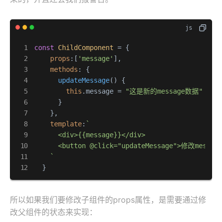
const
ChildComponent
 = {

props
:[
'message'
],

methods
: {

updateMessage
(
) {

this
.
message
 = 
"这是新的message数据"
      }

    },

template
:
`

      <div>{{message}}</div>

      <button @click="updateMessage">修改message
    `
  }
所以如果我们要修改子组件的props属性，是需要通过修
改父组件的状态来实现：