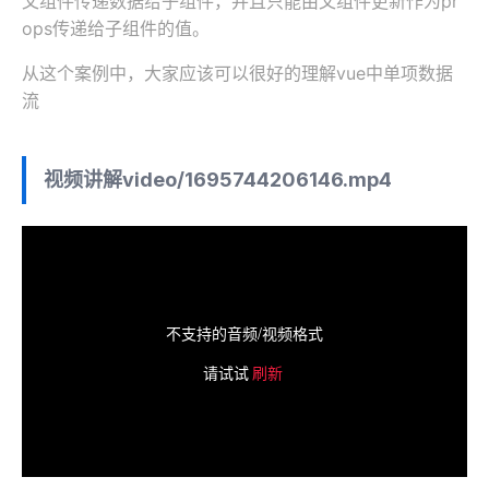
父组件传递数据给子组件，并且只能由父组件更新作为pr
ops传递给子组件的值。
从这个案例中，大家应该可以很好的理解vue中单项数据
流
视频讲解
video/1695744206146.mp4
不支持的音频/视频格式
请试试
刷新