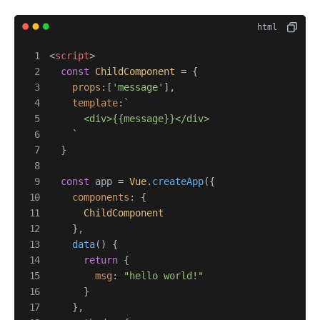
<
script
>
const
ChildComponent
 = {

props
:[
'message'
],

template
:
`

      <div>{{message}}</div>

    `
  }

const
 app = 
Vue
.
createApp
({

components
: {

ChildComponent
    },

data
(
) {

return
 {

msg
: 
"hello world!"
      }

    },
