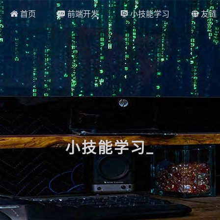
首页
前端开发
小技能学习
友链




小技能学习
_