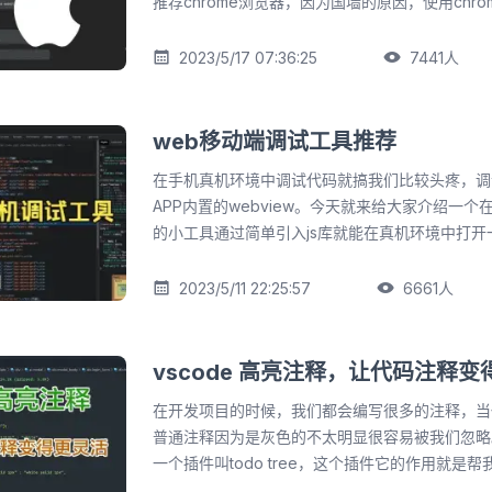
推荐chrome浏览器，因为国墙的原因，使用chr
一个新的补丁文件和一个新的 package.json 文件，例如： `
稳定会经常白屏。 > **安装调试环境** 废话不多说，先来安装调试环境，
patch-package 库名 ``` ``` 3. 使用补丁 在打好补丁之后，我们需要将补丁
首先需要安装 `scoop` ,scoop是一个包管理工具，
2023/5/17 07:36:25
7441
人


应用到项目中，使修复生效。 使用补丁的方法如下： ```json 1. 在
脑里有powershell。win10以上系统都自带
package.json 文件中添加 postinstall 脚本： ``` "scripts": { "postinstall":
powershell 5.1或以上版本。 ```powershell #修改执行策略，选择是 set-
"patch-package" } ``` 2. 重新安装依赖包： ``` yarn ``` 3. 补丁已经被应
executionpolicy unrestricted -s cu #安装scoop iex (new-object
web移动端调试工具推荐
用到项目中了，现在你可以运行项目，并验证是否已经修复
net.webclient).downloadstring('https://get.scoop.sh') `
尾： 如此简单易行的步骤，大大节省了我们解决第三方库 bug 的时间，让
在手机真机环境中调试代码就搞我们比较头疼，调
scoop安装ios_webkit_debug_proxy** //先来添加一个镜像源
我们专注于自己的业务开发。
APP内置的webview。今天就来给大家介绍一
```powershell scoop bucket add extras // 安装 
的小工具通过简单引入js库就能在真机环境中打开一个
ios-webkit-debug-proxy // 安装 ios-webkit-debug-
试工具。 工具GitHub地址：https://github.com/lirili
安装成功：**scoop list** > **安装最新版本的 *remotedebug-ios-
2023/5/11 22:25:57
6661
人


webkit-adapter*** ```powershell npm install -g vs-libimobile npm
install remotedebug-ios-webkit-adapter -g ``` ```powershell
remotedebug_ios_webkit_adapter --port=9000 ``` 启用开
vscode 高亮注释，让代码注释
行调试。 *Iphone => 设置 => Safari 浏览器 => 高级 => web检查器 => 启用
* > **连接测试~~连接方式(原理一样，启动代理端口)** ```powershell
在开发项目的时候，我们都会编写很多的注释，当
remotedebug_ios_webkit_adapter --port=9000 ``` 打开edg
普通注释因为是灰色的不太明显很容易被我们忽略
edge://inspect/#devices
一个插件叫todo tree，这个插件它的作用就是
颜色来标注注释，它会以各种标签着色块来显示，