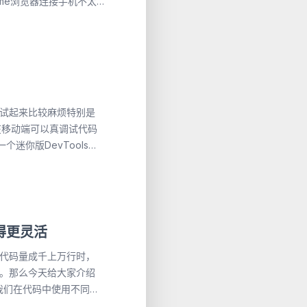
ome浏览器连接手机不太
`` yarn
而安装 `scoop` 需要电
了，如果你没有可以去下载一个
 bug。 ``` 结
`` > **通过
试起来比较麻烦特别是
个在移动端可以真调试代码
bucket scoop install
迷你版DevTools调
proxy ``` 查看是否
ri/eruda
发者模式进
变得更灵活
代码量成千上万行时，
e调试工具
。那么今天给大家介绍
帮我们在代码中使用不同的
这样我们的注解就变得