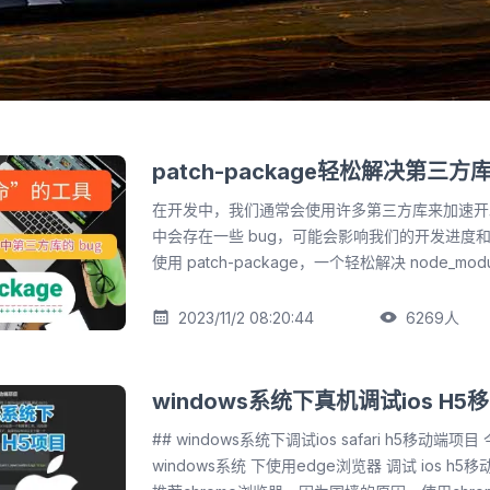
patch-package轻松解决第三方库
在开发中，我们通常会使用许多第三方库来加速开
中会存在一些 bug，可能会影响我们的开发进度
使用 patch-package，一个轻松解决 node_mod
工具。 1. 安装 patch-package 我们可以使用 npm 来安装 patch-
package： ```cmd npm install patch-package --save-dev ``` 2. 打补丁
2023/11/2 08:20:44
6269
人


当我们发现第三方库中存在 bug 时，可以使用 patc
补丁，解决这个问题。 打补丁的步骤如下： ```json 1. 打开终端，进入项目
根目录下的 node_modules 目录 2. 找到需要
windows系统下真机调试ios H
在该目录下新建一个 patch 文件夹： mkdir -p pa
## windows系统下调试ios safari h5移动端项目 今天再来给大家推荐一个
打开需要打补丁的文件，进行修复，并保存到 patc
windows系统 下使用edge浏览器 调试 ios 
vim patches/库名/bug-fix.patch 5. 运行 pa