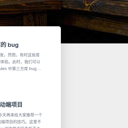
的 bug
发，然而，有时这些库
和体验。此时，我们可以
ules 中第三方库 bug 的
h-package 来打一个
打补丁的库，进入其目录 3.
5移动端项目
tches/库名 4. 用编辑器
hes/库名 下，例如：
h5移动端项目的技巧。这里不
tch-package 命令，即可生成