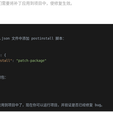
们需要将补丁应用到项目中，使修复生效。
：
e.json 文件中添加 postinstall 脚本：

"
:
{
nstall"
:
"patch-package"
包：

应用到项目中了，现在你可以运行项目，并验证是否已经修复 bug。