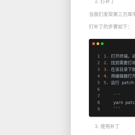
打补丁
当我们发现第三方库中存
打补丁的步骤如下：
1.
2.
3.
4.
5.
 运行 patc
    ```

    yarn pat
    ```
使用补丁