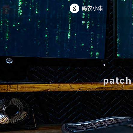
码农小朱
patc