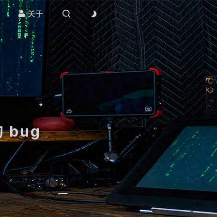
关于



 bug
_