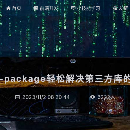
首页
前端开发
小技能学习
友链




h-package轻松解决第三方库的
2023/11/2 08:20:44
6222
人

