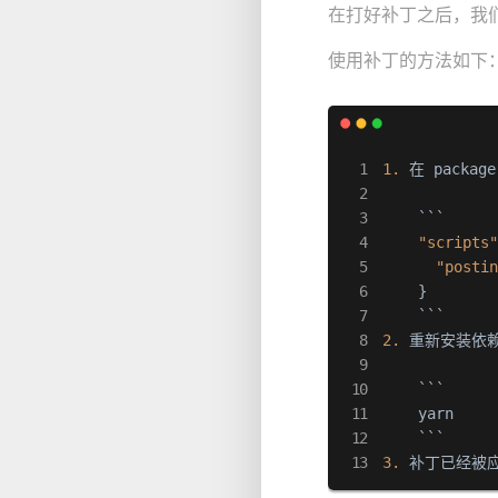
在打好补丁之后，我
使用补丁的方法如下
1.
 在 packag
    ```

"scripts
"posti
}
2.
 重新安装依赖
    ```

    yarn

3.
 补丁已经被