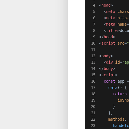
<
head
>
<
meta
char
<
meta
http
<
meta
name
<
title
>
doc
</
head
>
<
script
src
=
<
body
>
<
div
id
=
"a
</
body
>
<
script
>
const
 app 
data
(
) {

return
 
isSh
      }

    },

methods
: 
handel