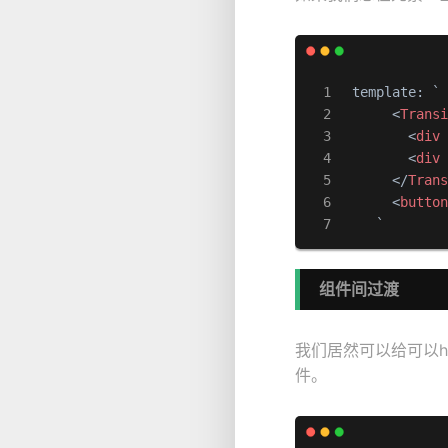
 template: `

<
Trans
<
div
<
div
</
Tran
<
butto
    `
组件间过渡
我们居然可以给可以
件。