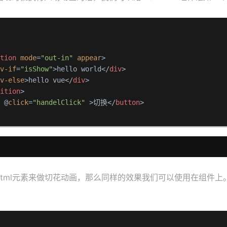
ition
mode
=
"out-in"
appear
>
v-if
=
"isShow"
>
hello world
</
div
>
v-else
>
hello vue
</
div
>
sition
>
n
 @
click
=
"handelClick"
 >
切换
</
button
>
html元素来做切花动画，那么同样的效果我们可以使用在组件上