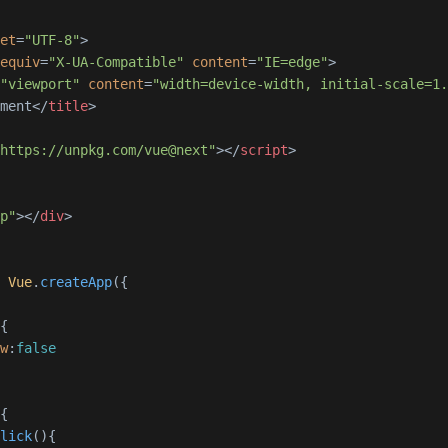
set
=
"UTF-8"
>
-equiv
=
"X-UA-Compatible"
content
=
"IE=edge"
>
=
"viewport"
content
=
"width=device-width, initial-scale=1
ument
</
title
>
"https://unpkg.com/vue@next"
>
</
script
>
pp"
>
</
div
>
= 
Vue
.
createApp
({

{

ow
:
false
{

click
(
){
