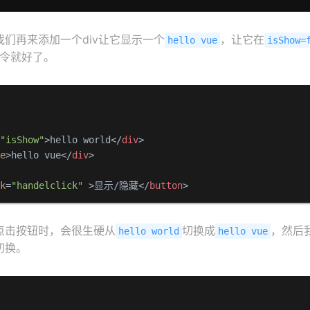
们再来添加一个div让它显示一个
，让它在
hello vue
isShow=
令就好了。
=
"isShow"
>
hello world
</
div
>
se
>
hello vue
</
div
>
>
ck
=
"handelclick"
 >
显示/隐藏
</
button
>
点击按钮时，会很生硬从
切换成
，然后
hello world
hello vue
切换。