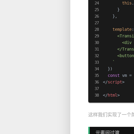
this
      }

    },

template
      <Transi
        <div 
      </Trans
      <butto
    `
  })

const
 vm =
</
script
>
</
html
>
这样我们实现了一个
元素间过渡