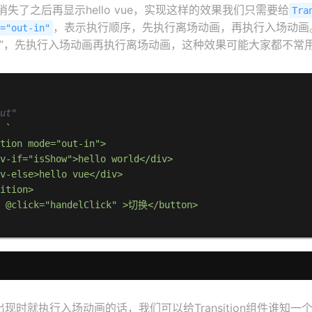
rld消失了之后再显示hello vue，实现这样的效果我们只需要给
Tra
，表示执行顺序，先执行离场动画，再执行入场动画
e="out-in"
-out”，先执行入场动画再执行离场动画，这种效果可能大家都不常
out"
: 
`

tion mode="out-in">

v-if="isShow">hello world</div>

v-else>hello vue</div>

ition>

n @click="handelClick" >切换</button>

现时就执行入场动画的话，我们可以给Transition组件谁知一