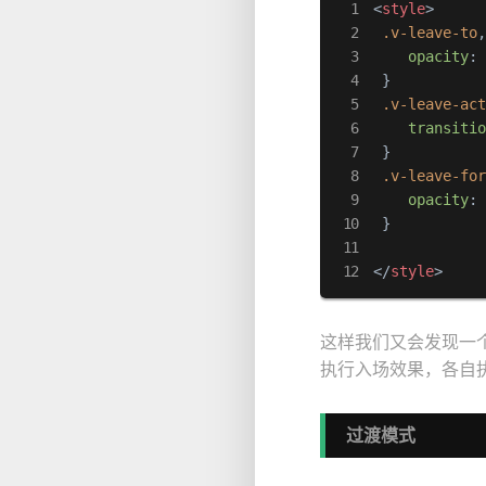
<
style
>
.v-leave-to
opacity
:
 }

.v-leave-ac
transiti
 }

.v-leave-fo
opacity
:
 }

</
style
>
这样我们又会发现一个问
执行入场效果，各自
过渡模式