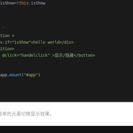
.
isShow
=!
this
.
isShow
: 
`

tion >

v-if="isShow">hello world</div>

ition>

n @click="handelclick" >显示/隐藏</button>

 app.
mount
(
"#app"
简单的元素切换显示效果。