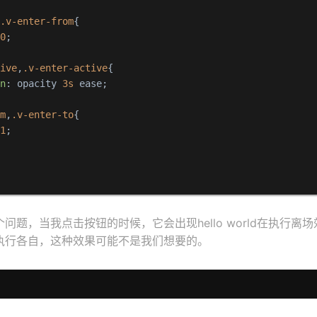
,
.v-enter-from
{

 
0
;

tive
,
.v-enter-active
{

on
: opacity 
3s
 ease;

rm
,
.v-enter-to
{

 
1
;

题，当我点击按钮的时候，它会出现hello world在执行离场效果，
执行各自，这种效果可能不是我们想要的。