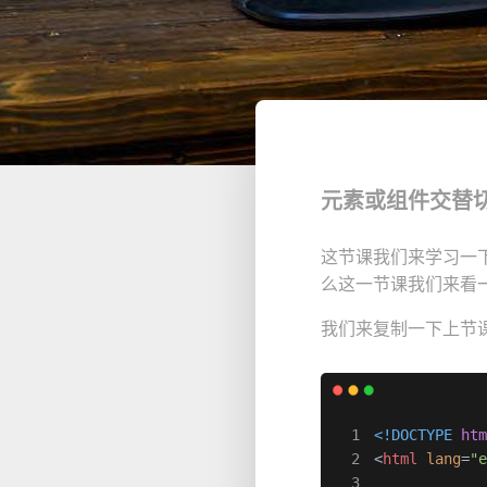
元素或组件交替
这节课我们来学习一
么这一节课我们来看
我们来复制一下上节
<!DOCTYPE 
ht
<
html
lang
=
"