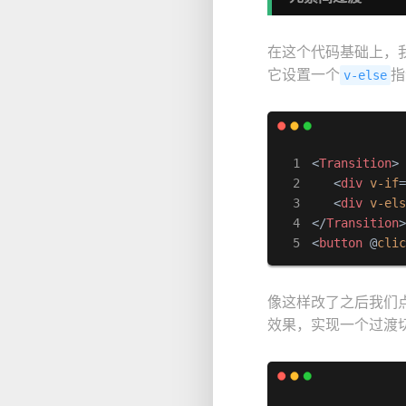
在这个代码基础上，我
它设置一个
指
v-else
<
Transition
>
<
div
v-if
<
div
v-el
</
Transition
<
button
 @
cli
像这样改了之后我们
效果，实现一个过渡