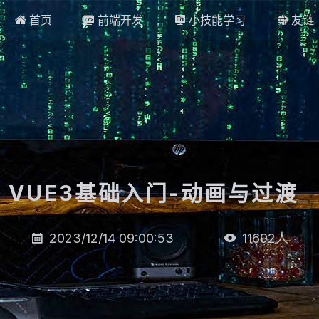
首页
前端开发
小技能学习
友链




VUE3基础入门-动画与过渡
_
2023/12/14 09:00:53
11692
人

