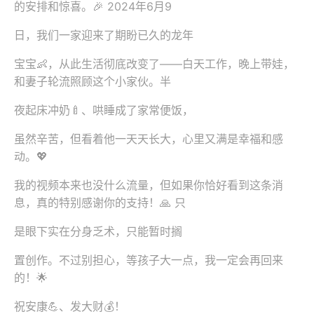
的安排和惊喜。🎉 2024年6月9
日，我们一家迎来了期盼已久的龙年
宝宝👶，从此生活彻底改变了——白天工作，晚上带娃，
和妻子轮流照顾这个小家伙。半
夜起床冲奶🍼、哄睡成了家常便饭，
虽然辛苦，但看着他一天天长大，心里又满是幸福和感
动。💖
我的视频本来也没什么流量，但如果你恰好看到这条消
息，真的特别感谢你的支持！🙏 只
是眼下实在分身乏术，只能暂时搁
置创作。不过别担心，等孩子大一点，我一定会再回来
的！🌟
祝安康💪、发大财💰！