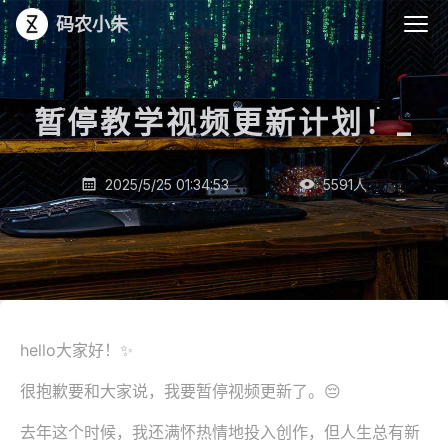
码农小朱
暂停教学视频更新计划！
_
2025/5/25 01:34:53
5591
人


hello大家好！✨
很抱歉要和大家说，我要暂停视频更新了。😔
去年这个时候，我还满怀热情地投入创作，但人生总有新